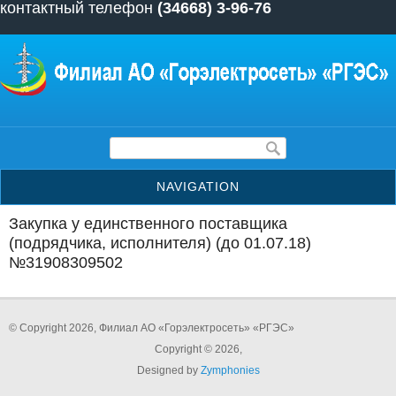
контактный телефон
(34668) 3-96-76
Перейти к основному содержанию
Форма поиска
NAVIGATION
Закупка у единственного поставщика
(подрядчика, исполнителя) (до 01.07.18)
№31908309502
© Copyright 2026, Филиал АО «Горэлектросеть» «РГЭС»
Copyright © 2026,
Designed by
Zymphonies