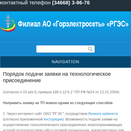
контактный телефон
(34668) 3-96-76
Перейти к основному содержанию
Форма поиска
NAVIGATION
Порядок подачи заявки на технологическое
присоединение
(согласно п.33 абз 6, приказа 186 п.11"е.1" ПП РФ №24 от 21.01.2004)
Направить заявку на ТП можно одним из следующих способов
1. Через интернет-сайт ОАО "РГЭС", посредством
Личного кабинета
(согласно приложенной
инструкции
). Возможность подачи заявки на
осуществление технологического присоединения энергопринимающих
устройств посредством сайта сетевой организации, предусмотрена для